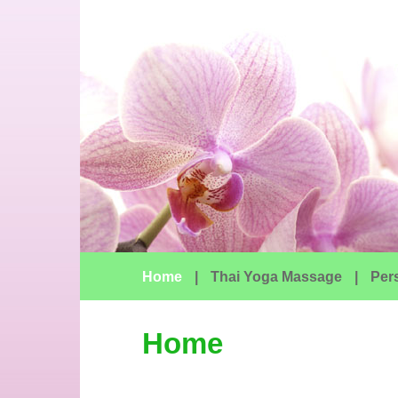
Home
|
Thai Yoga Massage
|
Per
Home